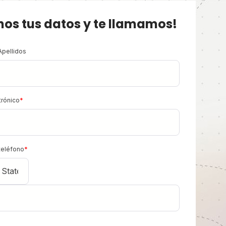
nos tus datos y te llamamos!
Apellidos
trónico
*
teléfono
*