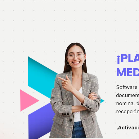
¡PL
MED
Software 
documento
nómina, 
recepción
¡Activac